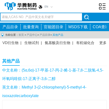
EN
Toggl
navig
产品目录
批量查询
官能团目录
MSDS下载
COA查询
当前位置：
首页
>
产品中心
>
产品目录
>
其他产品
VD衍生物
|
生物试剂
|
氨基酸及衍生物
|
有机锡化合
更多
物
|
有机硼化合物
|
有机磷化合物
|
有机氟化合物
|
中间体
|
其他产品
|
抗肿瘤药物中间体
|
抗病毒药物中
其他产品
间体
|
抗高血压药物中间体
|
抗糖尿病药物中间体
|
抗
感染药物中间体
|
肠胃药物中间体
|
镇痛麻醉药物中间
中文名称：(5α,6α)-17-甲基-17-丙-2-烯-1-基-7,8-二脱氢-4,5-
体
|
抗精神病药物中间体
|
抗炎药物中间体
|
精选原料
环氧吗啡烷-17-正离子-3,6-二醇
药中间体
|
其他原料药中间体
|
英文名称：Methyl 3-(2-chlorophenyl)-5-methyl-4-
isoxazolecarboxylate