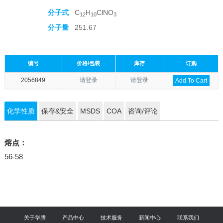
分子式
C
H
ClNO
12
10
3
分子量
251.67
编号
价格/包装
库存
订购
2056849
请登录
请登录
Add To Cart
化学性质
保存&安全
MSDS
COA
咨询/评论
熔点：
56-58
关于华腾
产品中心
技术服务
新闻中心
联系我们