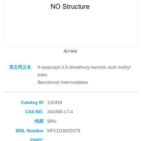
用户评价
英文同义名
4-Isopropyl-3,5-dimethoxy-benzoic acid methyl
ester
Benvitimod Intermediates
收藏产品
Catalog ID
100484
CAS NO.
344396-17-4
纯度
98%
MDL Number
MFCD16620378
EINEC