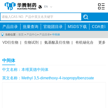
EN
Toggl
navig
产品目录
批量查询
官能团目录
MSDS下载
COA查询
当前位置：
首页
>
产品中心
>
产品目录
>
中间体
VD衍生物
|
生物试剂
|
氨基酸及衍生物
|
有机锡化合
更多
物
|
有机硼化合物
|
有机磷化合物
|
有机氟化合物
|
中间体
|
其他产品
|
抗肿瘤药物中间体
|
抗病毒药物中
中间体
间体
|
抗高血压药物中间体
|
抗糖尿病药物中间体
|
抗
感染药物中间体
|
肠胃药物中间体
|
镇痛麻醉药物中间
中文名称：本维莫德中间体
体
|
抗精神病药物中间体
|
抗炎药物中间体
|
精选原料
英文名称：Methyl 3,5-dimethoxy-4-isopropylbenzoate
药中间体
|
其他原料药中间体
|