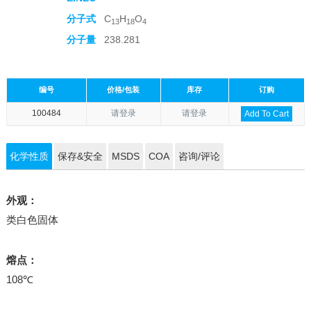
分子式
C
H
O
13
18
4
分子量
238.281
编号
价格/包装
库存
订购
100484
请登录
请登录
Add To Cart
化学性质
保存&安全
MSDS
COA
咨询/评论
外观：
类白色固体
熔点：
108℃