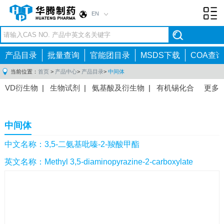
EN
Toggl
navig
产品目录
批量查询
官能团目录
MSDS下载
COA查询
当前位置：
首页
>
产品中心
>
产品目录
>
中间体
VD衍生物
|
生物试剂
|
氨基酸及衍生物
|
有机锡化合
更多
物
|
有机硼化合物
|
有机磷化合物
|
有机氟化合物
|
中间体
|
其他产品
|
抗肿瘤药物中间体
|
抗病毒药物中
中间体
间体
|
抗高血压药物中间体
|
抗糖尿病药物中间体
|
抗
感染药物中间体
|
肠胃药物中间体
|
镇痛麻醉药物中间
中文名称：3,5-二氨基吡嗪-2-羧酸甲酯
体
|
抗精神病药物中间体
|
抗炎药物中间体
|
精选原料
英文名称：Methyl 3,5-diaminopyrazine-2-carboxylate
药中间体
|
其他原料药中间体
|