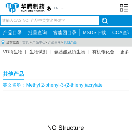
EN
Toggl
navig
产品目录
批量查询
官能团目录
MSDS下载
COA查询
当前位置：
首页
>
产品中心
>
产品目录
>
其他产品
VD衍生物
|
生物试剂
|
氨基酸及衍生物
|
有机锡化合
更多
物
|
有机硼化合物
|
有机磷化合物
|
有机氟化合物
|
中间体
|
其他产品
|
抗肿瘤药物中间体
|
抗病毒药物中
其他产品
间体
|
抗高血压药物中间体
|
抗糖尿病药物中间体
|
抗
感染药物中间体
|
肠胃药物中间体
|
镇痛麻醉药物中间
英文名称：Methyl 2-phenyl-3-(2-thienyl)acrylate
体
|
抗精神病药物中间体
|
抗炎药物中间体
|
精选原料
药中间体
|
其他原料药中间体
|