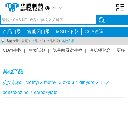
EN
Toggl
navig
产品目录
官能团目录
MSDS下载
COA查询
当前位置：
首页
>
产品中心
>
产品目录
>
其他产品
VD衍生物
|
生物试剂
|
氨基酸及衍生物
|
有机锡化合
更多
物
|
有机硼化合物
|
有机磷化合物
|
有机氟化合物
|
中间体
|
其他产品
|
抗肿瘤药物中间体
|
抗病毒药物中
其他产品
间体
|
抗高血压药物中间体
|
抗糖尿病药物中间体
|
抗
感染药物中间体
|
肠胃药物中间体
|
镇痛麻醉药物中间
英文名称：Methyl 2-methyl-3-oxo-3,4-dihydro-2H-1,4-
体
|
抗精神病药物中间体
|
抗炎药物中间体
|
精选原料
benzoxazine-7-carboxylate
药中间体
|
其他原料药中间体
|