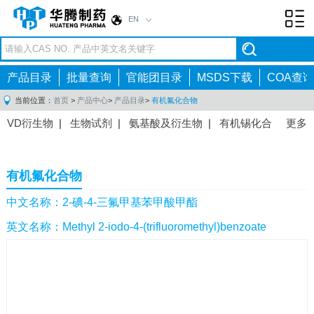
EN
Toggl
navig
产品目录
批量查询
官能团目录
MSDS下载
COA查询
当前位置：
首页
>
产品中心
>
产品目录
>
有机氟化合物
VD衍生物
|
生物试剂
|
氨基酸及衍生物
|
有机锡化合
更多
物
|
有机硼化合物
|
有机磷化合物
|
有机氟化合物
|
中间体
|
其他产品
|
抗肿瘤药物中间体
|
抗病毒药物中
有机氟化合物
间体
|
抗高血压药物中间体
|
抗糖尿病药物中间体
|
抗
感染药物中间体
|
肠胃药物中间体
|
镇痛麻醉药物中间
中文名称：2-碘-4-三氟甲基苯甲酸甲酯
体
|
抗精神病药物中间体
|
抗炎药物中间体
|
精选原料
英文名称：Methyl 2-iodo-4-(trifluoromethyl)benzoate
药中间体
|
其他原料药中间体
|