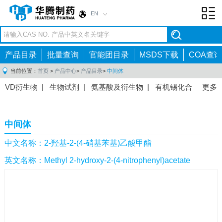
EN
Toggl
navig
产品目录
批量查询
官能团目录
MSDS下载
COA查询
当前位置：
首页
>
产品中心
>
产品目录
>
中间体
VD衍生物
|
生物试剂
|
氨基酸及衍生物
|
有机锡化合
更多
物
|
有机硼化合物
|
有机磷化合物
|
有机氟化合物
|
中间体
|
其他产品
|
抗肿瘤药物中间体
|
抗病毒药物中
中间体
间体
|
抗高血压药物中间体
|
抗糖尿病药物中间体
|
抗
感染药物中间体
|
肠胃药物中间体
|
镇痛麻醉药物中间
中文名称：2-羟基-2-(4-硝基苯基)乙酸甲酯
体
|
抗精神病药物中间体
|
抗炎药物中间体
|
精选原料
英文名称：Methyl 2-hydroxy-2-(4-nitrophenyl)acetate
药中间体
|
其他原料药中间体
|