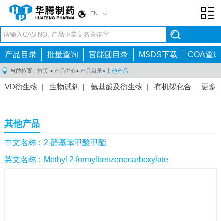
EN
Toggl
navig
产品目录
批量查询
官能团目录
MSDS下载
COA查询
当前位置：
首页
>
产品中心
>
产品目录
>
其他产品
VD衍生物
|
生物试剂
|
氨基酸及衍生物
|
有机锡化合
更多
物
|
有机硼化合物
|
有机磷化合物
|
有机氟化合物
|
中间体
|
其他产品
|
抗肿瘤药物中间体
|
抗病毒药物中
其他产品
间体
|
抗高血压药物中间体
|
抗糖尿病药物中间体
|
抗
感染药物中间体
|
肠胃药物中间体
|
镇痛麻醉药物中间
中文名称：2-醛基苯甲酸甲酯
体
|
抗精神病药物中间体
|
抗炎药物中间体
|
精选原料
英文名称：Methyl 2-formylbenzenecarboxylate
药中间体
|
其他原料药中间体
|