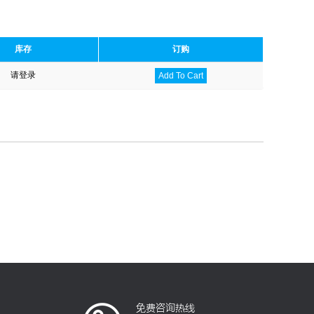
库存
订购
请登录
Add To Cart