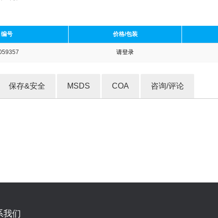
编号
价格/包装
059357
请登录
收藏产品
保存&安全
MSDS
COA
咨询/评论
系我们