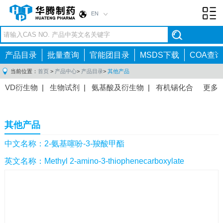
EN
Toggl
navig
产品目录
批量查询
官能团目录
MSDS下载
COA查询
当前位置：
首页
>
产品中心
>
产品目录
>
其他产品
VD衍生物
|
生物试剂
|
氨基酸及衍生物
|
有机锡化合
更多
物
|
有机硼化合物
|
有机磷化合物
|
有机氟化合物
|
中间体
|
其他产品
|
抗肿瘤药物中间体
|
抗病毒药物中
其他产品
间体
|
抗高血压药物中间体
|
抗糖尿病药物中间体
|
抗
感染药物中间体
|
肠胃药物中间体
|
镇痛麻醉药物中间
中文名称：2-氨基噻吩-3-羧酸甲酯
体
|
抗精神病药物中间体
|
抗炎药物中间体
|
精选原料
英文名称：Methyl 2-amino-3-thiophenecarboxylate
药中间体
|
其他原料药中间体
|