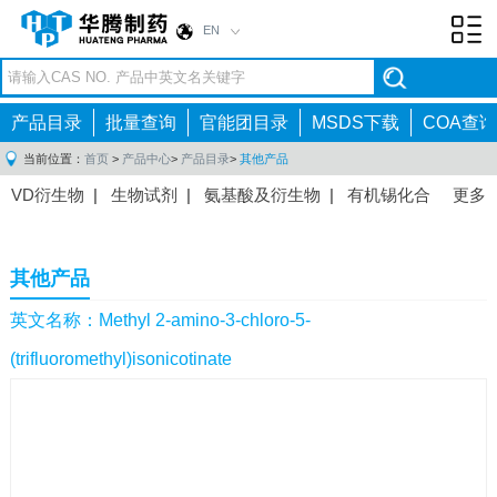
EN
Toggl
navig
产品目录
批量查询
官能团目录
MSDS下载
COA查询
当前位置：
首页
>
产品中心
>
产品目录
>
其他产品
VD衍生物
|
生物试剂
|
氨基酸及衍生物
|
有机锡化合
更多
物
|
有机硼化合物
|
有机磷化合物
|
有机氟化合物
|
中间体
|
其他产品
|
抗肿瘤药物中间体
|
抗病毒药物中
其他产品
间体
|
抗高血压药物中间体
|
抗糖尿病药物中间体
|
抗
感染药物中间体
|
肠胃药物中间体
|
镇痛麻醉药物中间
英文名称：Methyl 2-amino-3-chloro-5-
体
|
抗精神病药物中间体
|
抗炎药物中间体
|
精选原料
(trifluoromethyl)isonicotinate
药中间体
|
其他原料药中间体
|