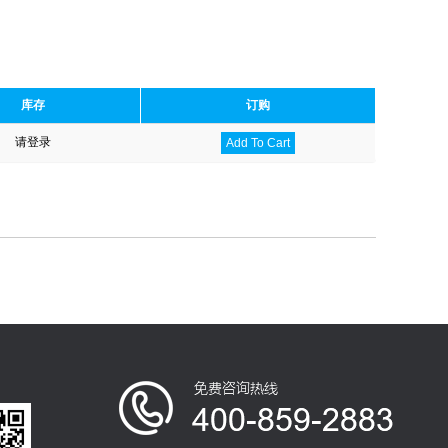
库存
订购
请登录
Add To Cart