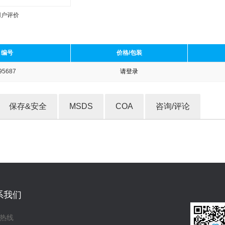
用户评价
编号
价格/包装
95687
请登录
收藏产品
保存&安全
MSDS
COA
咨询/评论
系我们
热线