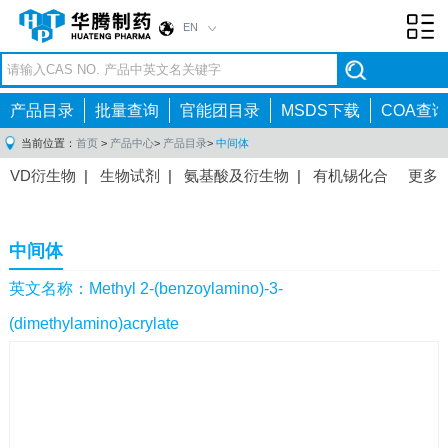
EN
Toggl
navig
产品目录
批量查询
官能团目录
MSDS下载
COA查询
当前位置：
首页
>
产品中心
>
产品目录
>
中间体
VD衍生物
|
生物试剂
|
氨基酸及衍生物
|
有机锡化合
更多
物
|
有机硼化合物
|
有机磷化合物
|
有机氟化合物
|
中间体
|
其他产品
|
抗肿瘤药物中间体
|
抗病毒药物中
中间体
间体
|
抗高血压药物中间体
|
抗糖尿病药物中间体
|
抗
感染药物中间体
|
肠胃药物中间体
|
镇痛麻醉药物中间
英文名称：Methyl 2-(benzoylamino)-3-
体
|
抗精神病药物中间体
|
抗炎药物中间体
|
精选原料
(dimethylamino)acrylate
药中间体
|
其他原料药中间体
|