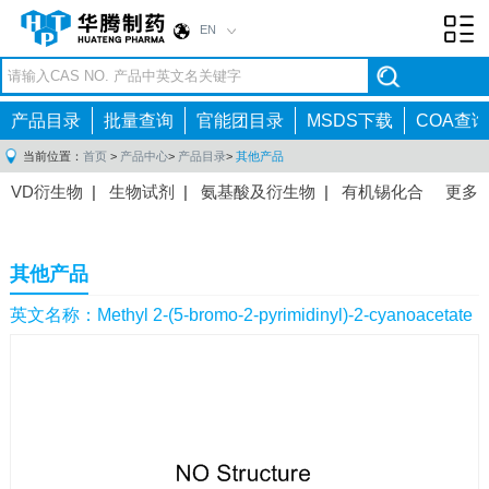
EN
Toggl
navig
产品目录
批量查询
官能团目录
MSDS下载
COA查询
当前位置：
首页
>
产品中心
>
产品目录
>
其他产品
VD衍生物
|
生物试剂
|
氨基酸及衍生物
|
有机锡化合
更多
物
|
有机硼化合物
|
有机磷化合物
|
有机氟化合物
|
中间体
|
其他产品
|
抗肿瘤药物中间体
|
抗病毒药物中
其他产品
间体
|
抗高血压药物中间体
|
抗糖尿病药物中间体
|
抗
感染药物中间体
|
肠胃药物中间体
|
镇痛麻醉药物中间
英文名称：Methyl 2-(5-bromo-2-pyrimidinyl)-2-cyanoacetate
体
|
抗精神病药物中间体
|
抗炎药物中间体
|
精选原料
药中间体
|
其他原料药中间体
|