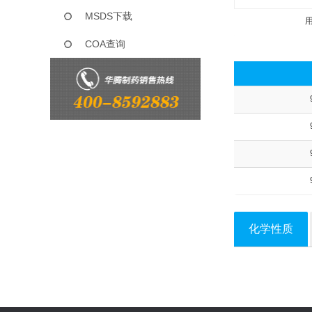
MSDS下载
COA查询
化学性质