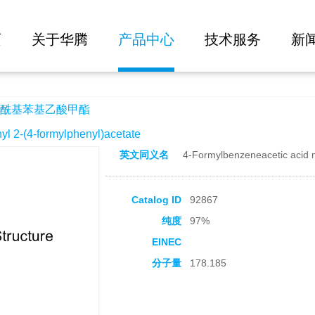
大批量询价
酯
页
关于华腾
产品中心
技术服务
新
酰基苯基乙酸甲酯
-(4-formylphenyl)acetate
英文同义名
4-Formylbenzeneacetic acid 
Catalog ID
92867
纯度
97%
EINEC
分子量
178.185