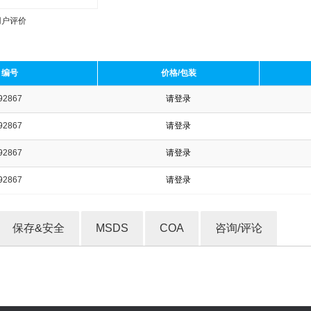
用户评价
编号
价格/包装
92867
请登录
收藏产品
92867
请登录
92867
请登录
92867
请登录
保存&安全
MSDS
COA
咨询/评论