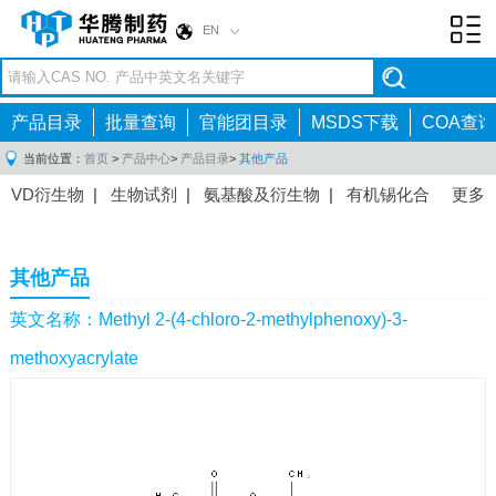
EN
Toggl
navig
产品目录
批量查询
官能团目录
MSDS下载
COA查询
当前位置：
首页
>
产品中心
>
产品目录
>
其他产品
VD衍生物
|
生物试剂
|
氨基酸及衍生物
|
有机锡化合
更多
物
|
有机硼化合物
|
有机磷化合物
|
有机氟化合物
|
中间体
|
其他产品
|
抗肿瘤药物中间体
|
抗病毒药物中
其他产品
间体
|
抗高血压药物中间体
|
抗糖尿病药物中间体
|
抗
感染药物中间体
|
肠胃药物中间体
|
镇痛麻醉药物中间
英文名称：Methyl 2-(4-chloro-2-methylphenoxy)-3-
体
|
抗精神病药物中间体
|
抗炎药物中间体
|
精选原料
methoxyacrylate
药中间体
|
其他原料药中间体
|