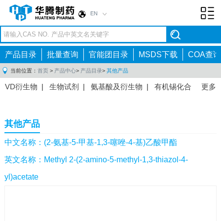
EN
Toggl
navig
产品目录
批量查询
官能团目录
MSDS下载
COA查询
当前位置：
首页
>
产品中心
>
产品目录
>
其他产品
VD衍生物
|
生物试剂
|
氨基酸及衍生物
|
有机锡化合
更多
物
|
有机硼化合物
|
有机磷化合物
|
有机氟化合物
|
中间体
|
其他产品
|
抗肿瘤药物中间体
|
抗病毒药物中
其他产品
间体
|
抗高血压药物中间体
|
抗糖尿病药物中间体
|
抗
感染药物中间体
|
肠胃药物中间体
|
镇痛麻醉药物中间
中文名称：(2-氨基-5-甲基-1,3-噻唑-4-基)乙酸甲酯
体
|
抗精神病药物中间体
|
抗炎药物中间体
|
精选原料
英文名称：Methyl 2-(2-amino-5-methyl-1,3-thiazol-4-
药中间体
|
其他原料药中间体
|
yl)acetate