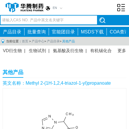
EN
Toggl
navig
产品目录
批量查询
官能团目录
MSDS下载
COA查询
当前位置：
首页
>
产品中心
>
产品目录
>
其他产品
VD衍生物
|
生物试剂
|
氨基酸及衍生物
|
有机锡化合
更多
物
|
有机硼化合物
|
有机磷化合物
|
有机氟化合物
|
中间体
|
其他产品
|
抗肿瘤药物中间体
|
抗病毒药物中
其他产品
间体
|
抗高血压药物中间体
|
抗糖尿病药物中间体
|
抗
感染药物中间体
|
肠胃药物中间体
|
镇痛麻醉药物中间
英文名称：Methyl 2-(1H-1,2,4-triazol-1-yl)propanoate
体
|
抗精神病药物中间体
|
抗炎药物中间体
|
精选原料
药中间体
|
其他原料药中间体
|