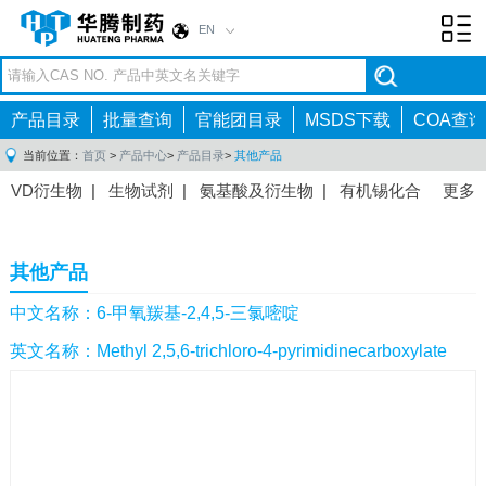
EN
Toggl
navig
产品目录
批量查询
官能团目录
MSDS下载
COA查询
当前位置：
首页
>
产品中心
>
产品目录
>
其他产品
VD衍生物
|
生物试剂
|
氨基酸及衍生物
|
有机锡化合
更多
物
|
有机硼化合物
|
有机磷化合物
|
有机氟化合物
|
中间体
|
其他产品
|
抗肿瘤药物中间体
|
抗病毒药物中
其他产品
间体
|
抗高血压药物中间体
|
抗糖尿病药物中间体
|
抗
感染药物中间体
|
肠胃药物中间体
|
镇痛麻醉药物中间
中文名称：6-甲氧羰基-2,4,5-三氯嘧啶
体
|
抗精神病药物中间体
|
抗炎药物中间体
|
精选原料
英文名称：Methyl 2,5,6-trichloro-4-pyrimidinecarboxylate
药中间体
|
其他原料药中间体
|