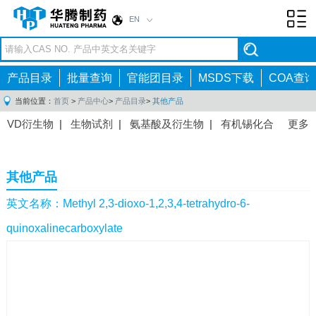
EN
Toggl
navig
产品目录
批量查询
官能团目录
MSDS下载
COA查询
当前位置：
首页
>
产品中心
>
产品目录
>
其他产品
VD衍生物
|
生物试剂
|
氨基酸及衍生物
|
有机锡化合
更多
物
|
有机硼化合物
|
有机磷化合物
|
有机氟化合物
|
中间体
|
其他产品
|
抗肿瘤药物中间体
|
抗病毒药物中
其他产品
间体
|
抗高血压药物中间体
|
抗糖尿病药物中间体
|
抗
感染药物中间体
|
肠胃药物中间体
|
镇痛麻醉药物中间
英文名称：Methyl 2,3-dioxo-1,2,3,4-tetrahydro-6-
体
|
抗精神病药物中间体
|
抗炎药物中间体
|
精选原料
quinoxalinecarboxylate
药中间体
|
其他原料药中间体
|