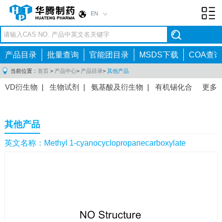
EN
Toggl
navig
产品目录
批量查询
官能团目录
MSDS下载
COA查询
当前位置：
首页
>
产品中心
>
产品目录
>
其他产品
VD衍生物
|
生物试剂
|
氨基酸及衍生物
|
有机锡化合
更多
物
|
有机硼化合物
|
有机磷化合物
|
有机氟化合物
|
中间体
|
其他产品
|
抗肿瘤药物中间体
|
抗病毒药物中
其他产品
间体
|
抗高血压药物中间体
|
抗糖尿病药物中间体
|
抗
感染药物中间体
|
肠胃药物中间体
|
镇痛麻醉药物中间
英文名称：Methyl 1-cyanocyclopropanecarboxylate
体
|
抗精神病药物中间体
|
抗炎药物中间体
|
精选原料
药中间体
|
其他原料药中间体
|