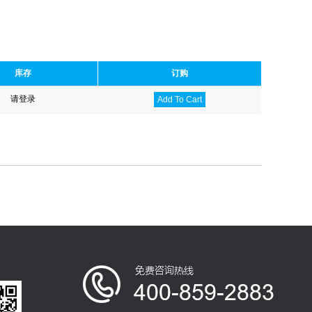
库存
订购
请登录
Add To Cart