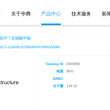
大批量询价
酯
页
关于华腾
产品中心
技术服务
新
氰基环丁烷羧酸甲酯
1-cyanocyclobutanecarboxylate
Catalog ID
2059890
纯度
96%
EINEC
分子量
139.16