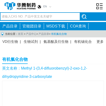
EN
Toggl
navig
产品目录
官能团目录
MSDS下载
COA查询
当前位置：
首页
>
产品中心
>
产品目录
>
有机氟化合物
VD衍生物
|
生物试剂
|
氨基酸及衍生物
|
有机锡化合
更多
物
|
有机硼化合物
|
有机磷化合物
|
有机氟化合物
|
中间体
|
其他产品
|
抗肿瘤药物中间体
|
抗病毒药物中
有机氟化合物
间体
|
抗高血压药物中间体
|
抗糖尿病药物中间体
|
抗
感染药物中间体
|
肠胃药物中间体
|
镇痛麻醉药物中间
英文名称：Methyl 1-(3,4-difluorobenzyl)-2-oxo-1,2-
体
|
抗精神病药物中间体
|
抗炎药物中间体
|
精选原料
dihydropyridine-3-carboxylate
药中间体
|
其他原料药中间体
|