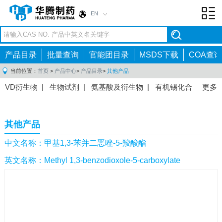
EN
Toggl
navig
产品目录
批量查询
官能团目录
MSDS下载
COA查询
当前位置：
首页
>
产品中心
>
产品目录
>
其他产品
VD衍生物
|
生物试剂
|
氨基酸及衍生物
|
有机锡化合
更多
物
|
有机硼化合物
|
有机磷化合物
|
有机氟化合物
|
中间体
|
其他产品
|
抗肿瘤药物中间体
|
抗病毒药物中
其他产品
间体
|
抗高血压药物中间体
|
抗糖尿病药物中间体
|
抗
感染药物中间体
|
肠胃药物中间体
|
镇痛麻醉药物中间
中文名称：甲基1,3-苯并二恶唑-5-羧酸酯
体
|
抗精神病药物中间体
|
抗炎药物中间体
|
精选原料
英文名称：Methyl 1,3-benzodioxole-5-carboxylate
药中间体
|
其他原料药中间体
|