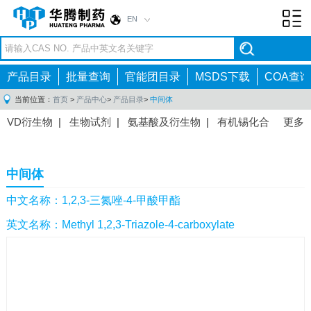
EN
Toggl
navig
产品目录
批量查询
官能团目录
MSDS下载
COA查询
当前位置：
首页
>
产品中心
>
产品目录
>
中间体
VD衍生物
|
生物试剂
|
氨基酸及衍生物
|
有机锡化合
更多
物
|
有机硼化合物
|
有机磷化合物
|
有机氟化合物
|
中间体
|
其他产品
|
抗肿瘤药物中间体
|
抗病毒药物中
中间体
间体
|
抗高血压药物中间体
|
抗糖尿病药物中间体
|
抗
感染药物中间体
|
肠胃药物中间体
|
镇痛麻醉药物中间
中文名称：1,2,3-三氮唑-4-甲酸甲酯
体
|
抗精神病药物中间体
|
抗炎药物中间体
|
精选原料
英文名称：Methyl 1,2,3-Triazole-4-carboxylate
药中间体
|
其他原料药中间体
|