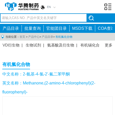
EN
Toggl
navig
产品目录
批量查询
官能团目录
MSDS下载
COA查询
当前位置：
首页
>
产品中心
>
产品目录
>
有机氟化合物
VD衍生物
|
生物试剂
|
氨基酸及衍生物
|
有机锡化合
更多
物
|
有机硼化合物
|
有机磷化合物
|
有机氟化合物
|
中间体
|
其他产品
|
抗肿瘤药物中间体
|
抗病毒药物中
有机氟化合物
间体
|
抗高血压药物中间体
|
抗糖尿病药物中间体
|
抗
感染药物中间体
|
肠胃药物中间体
|
镇痛麻醉药物中间
中文名称：2-氨基-4-氯-2'-氟二苯甲酮
体
|
抗精神病药物中间体
|
抗炎药物中间体
|
精选原料
英文名称：Methanone,(2-amino-4-chlorophenyl)(2-
药中间体
|
其他原料药中间体
|
fluorophenyl)-