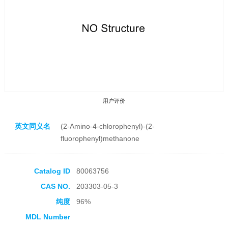
用户评价
英文同义名
(2-Amino-4-chlorophenyl)-(2-
fluorophenyl)methanone
Catalog ID
80063756
收藏产品
CAS NO.
203303-05-3
纯度
96%
MDL Number