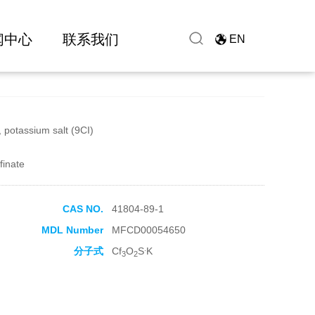
闻中心
联系我们
EN
, potassium salt (9CI)
finate
CAS NO.
41804-89-1
MDL Number
MFCD00054650
.
分子式
Cf
O
S
K
3
2