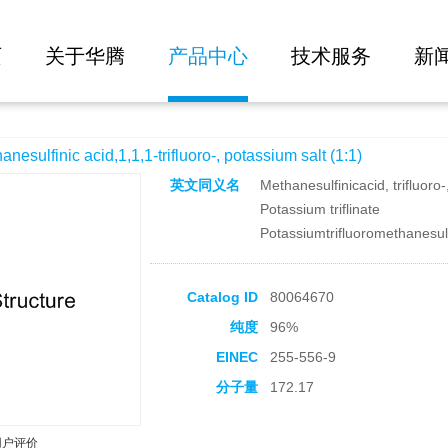
大批量询价
1,1,1-trifluoro-, potassium salt (1:1)
页
关于华腾
产品中心
技术服务
新
finic acid,1,1,1-trifluoro-, potassium salt (1:1)
英文同义名
Methanesulfinicacid, trifluoro-
Potassium triflinate
Potassiumtrifluoromethanesul
Catalog ID
80064670
纯度
96%
EINEC
255-556-9
分子量
172.17
用户评价