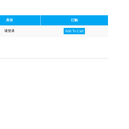
库存
订购
请登录
Add To Cart