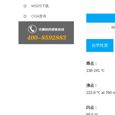
MSDS下载
COA查询
80
化学性质
熔点：
236-241 ℃
沸点：
222.8 ℃ at 760
闪点：
88.5 ℃