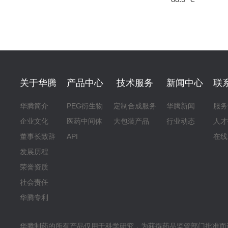
关于华腾
产品中心
技术服务
新闻中心
联
华腾简介
PEG衍生物
定制合成服务
华腾新闻
服务
企业文化
医药中间体
大包装产品
行业动态
人才
董事长致辞
API
在线
发展历程
荣誉资质
社会责任
华腾专利
华腾制药的所有产品仅用于科学研究，为获得药品监管部门批准而