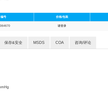
编号
价格/包装
064670
请登录
收藏产品
保存&安全
MSDS
COA
咨询/评论
 mmHg