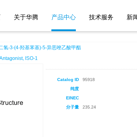
大批量询价
基苯基)-5-异恶唑乙酸甲酯
页
关于华腾
产品中心
技术服务
新
二氢-3-(4-羟基苯基)-5-异恶唑乙酸甲酯
agonist, ISO-1
Catalog ID
95918
纯度
EINEC
分子量
235.24