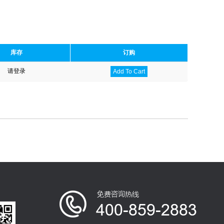
库存
订购
请登录
Add To Cart