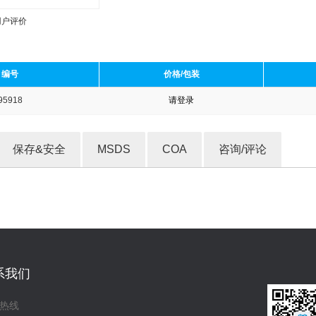
用户评价
编号
价格/包装
95918
请登录
收藏产品
保存&安全
MSDS
COA
咨询/评论
系我们
热线