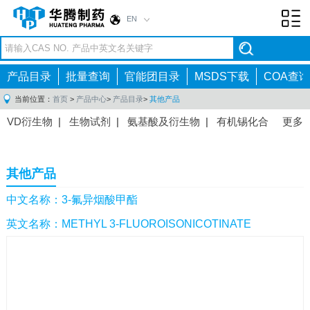
EN
Toggl
navig
产品目录
批量查询
官能团目录
MSDS下载
COA查询
当前位置：
首页
>
产品中心
>
产品目录
>
其他产品
VD衍生物
|
生物试剂
|
氨基酸及衍生物
|
有机锡化合
更多
物
|
有机硼化合物
|
有机磷化合物
|
有机氟化合物
|
中间体
|
其他产品
|
抗肿瘤药物中间体
|
抗病毒药物中
其他产品
间体
|
抗高血压药物中间体
|
抗糖尿病药物中间体
|
抗
感染药物中间体
|
肠胃药物中间体
|
镇痛麻醉药物中间
中文名称：3-氟异烟酸甲酯
体
|
抗精神病药物中间体
|
抗炎药物中间体
|
精选原料
英文名称：METHYL 3-FLUOROISONICOTINATE
药中间体
|
其他原料药中间体
|