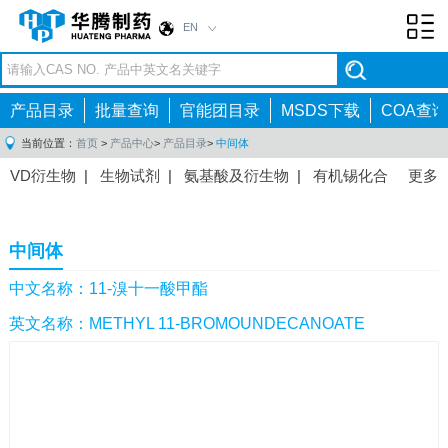
EN
Toggl
navig
产品目录
批量查询
官能团目录
MSDS下载
COA查询
当前位置：
首页
>
产品中心
>
产品目录
>
中间体
VD衍生物
|
生物试剂
|
氨基酸及衍生物
|
有机锡化合
更多
物
|
有机硼化合物
|
有机磷化合物
|
有机氟化合物
|
中间体
|
其他产品
|
抗肿瘤药物中间体
|
抗病毒药物中
中间体
间体
|
抗高血压药物中间体
|
抗糖尿病药物中间体
|
抗
感染药物中间体
|
肠胃药物中间体
|
镇痛麻醉药物中间
中文名称：11-溴十一酸甲酯
体
|
抗精神病药物中间体
|
抗炎药物中间体
|
精选原料
英文名称：METHYL 11-BROMOUNDECANOATE
药中间体
|
其他原料药中间体
|