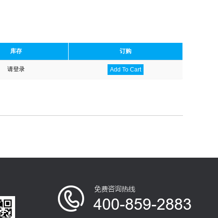
库存
订购
请登录
Add To Cart