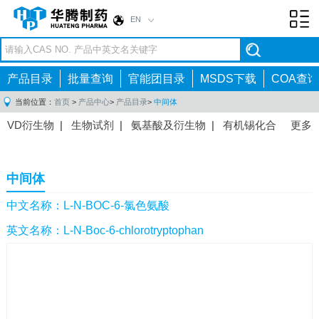
EN
Toggl
navig
产品目录
批量查询
官能团目录
MSDS下载
COA查询
当前位置：
首页
>
产品中心
>
产品目录
>
中间体
VD衍生物
|
生物试剂
|
氨基酸及衍生物
|
有机锡化合
更多
物
|
有机硼化合物
|
有机磷化合物
|
有机氟化合物
|
中间体
|
其他产品
|
抗肿瘤药物中间体
|
抗病毒药物中
中间体
间体
|
抗高血压药物中间体
|
抗糖尿病药物中间体
|
抗
感染药物中间体
|
肠胃药物中间体
|
镇痛麻醉药物中间
中文名称：L-N-BOC-6-氯色氨酸
体
|
抗精神病药物中间体
|
抗炎药物中间体
|
精选原料
英文名称：L-N-Boc-6-chlorotryptophan
药中间体
|
其他原料药中间体
|