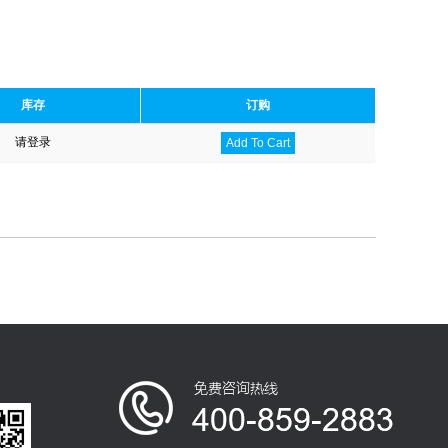
库存
订购
请登录
Add To Cart