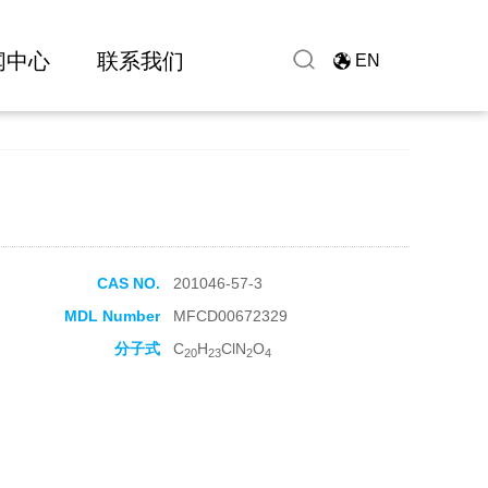
闻中心
联系我们
EN
CAS NO.
201046-57-3
MDL Number
MFCD00672329
分子式
C
H
ClN
O
20
23
2
4