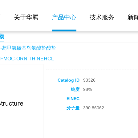
大批量询价
鸟氨酸盐酸盐
页
关于华腾
产品中心
技术服务
新
物
+)-芴甲氧羰基鸟氨酸盐酸盐
FMOC-ORNITHINEHCL
Catalog ID
93326
纯度
98%
EINEC
分子量
390.86062