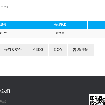
用户评价
编号
价格/包装
93326
请登录
收藏产品
保存&安全
MSDS
COA
咨询/评论
系我们
热线