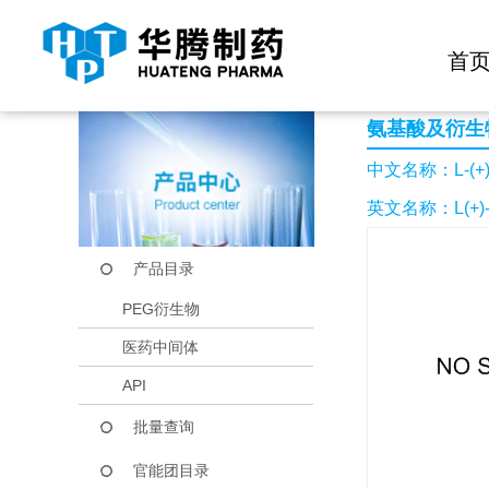
快捷导航栏 >>
化学试剂
生物试剂
PEG衍生物
当前位置：
首页
产品中心
产品目录
L-(+)-芴甲氧羰基
首
氨基酸及衍生
中文名称：L-(
英文名称：L(+)-
产品目录
PEG衍生物
医药中间体
API
批量查询
官能团目录