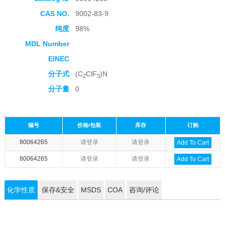
CAS NO.
9002-83-9
纯度
98%
MDL Number
EINEC
分子式
(C
ClF
)N
2
3
分子量
0
编号
价格/包装
库存
订购
80064265
请登录
请登录
Add To Cart
80064265
请登录
请登录
Add To Cart
化学性质
保存&安全
MSDS
COA
咨询/评论