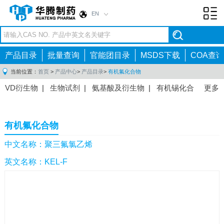
EN
Toggl
navig
产品目录
批量查询
官能团目录
MSDS下载
COA查询
当前位置：
首页
>
产品中心
>
产品目录
>
有机氟化合物
VD衍生物
|
生物试剂
|
氨基酸及衍生物
|
有机锡化合
更多
物
|
有机硼化合物
|
有机磷化合物
|
有机氟化合物
|
中间体
|
其他产品
|
抗肿瘤药物中间体
|
抗病毒药物中
有机氟化合物
间体
|
抗高血压药物中间体
|
抗糖尿病药物中间体
|
抗
感染药物中间体
|
肠胃药物中间体
|
镇痛麻醉药物中间
中文名称：聚三氟氯乙烯
体
|
抗精神病药物中间体
|
抗炎药物中间体
|
精选原料
英文名称：KEL-F
药中间体
|
其他原料药中间体
|