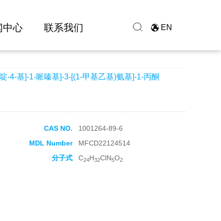
氨基]-1-丙酮
闻中心
联系我们
EN
嘧啶-4-基]-1-哌嗪基]-3-[(1-甲基乙基)氨基]-1-丙酮
CAS NO.
1001264-89-6
MDL Number
MFCD22124514
分子式
C
H
ClN
O
24
32
5
2