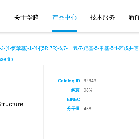
大批量询价
1-[4-[(5R,7R)-6,7-二氢-7-羟基-5-甲基-5H-环戊并嘧啶-4-基]-1-哌嗪基]-3-[(1-甲基乙基)
页
关于华腾
产品中心
技术服务
新
-(4-氯苯基)-1-[4-[(5R,7R)-6,7-二氢-7-羟基-5-甲基-5H-环戊并
ertib
Catalog ID
92943
纯度
98%
EINEC
分子量
458