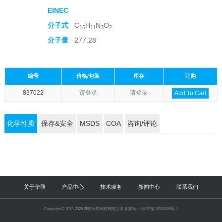
EINEC
分子式
C
H
N
O
16
11
3
2
分子量
277.28
编号
价格/包装
库存
订购
837022
请登录
请登录
Add To Cart
化学性质
保存&安全
MSDS
COA
咨询/评论
关于华腾
产品中心
技术服务
新闻中心
联系我们
Copyright © 2013-2025 湖南华腾制药有限公司 备案号：湘ICP备15018328号-1