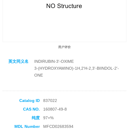
用户评价
英文同义名
INDIRUBIN-3'-OXIME
3-(HYDROXYAMINO)-1H,2'H-2,3'-BIINDOL-2'-
ONE
收藏产品
Catalog ID
837022
CAS NO.
160807-49-8
纯度
97+%
MDL Number
MFCD02683594