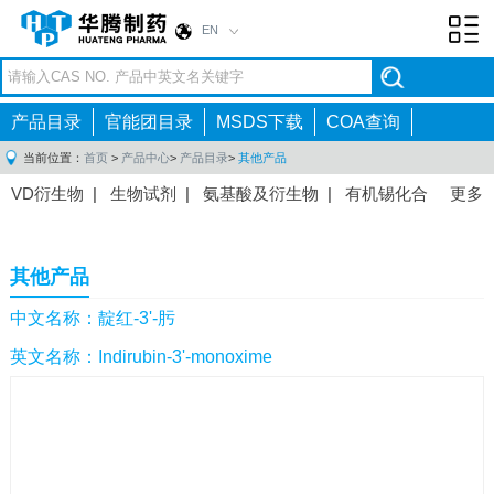
EN
Toggl
navig
产品目录
官能团目录
MSDS下载
COA查询
当前位置：
首页
>
产品中心
>
产品目录
>
其他产品
VD衍生物
|
生物试剂
|
氨基酸及衍生物
|
有机锡化合
更多
物
|
有机硼化合物
|
有机磷化合物
|
有机氟化合物
|
中间体
|
其他产品
|
抗肿瘤药物中间体
|
抗病毒药物中
其他产品
间体
|
抗高血压药物中间体
|
抗糖尿病药物中间体
|
抗
感染药物中间体
|
肠胃药物中间体
|
镇痛麻醉药物中间
中文名称：靛红-3'-肟
体
|
抗精神病药物中间体
|
抗炎药物中间体
|
精选原料
英文名称：Indirubin-3'-monoxime
药中间体
|
其他原料药中间体
|