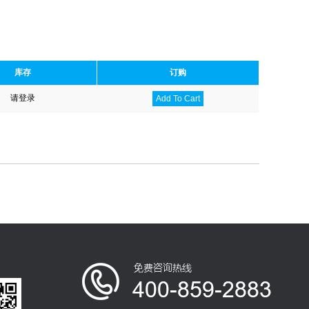
库存
订购
请登录
Add To Cart