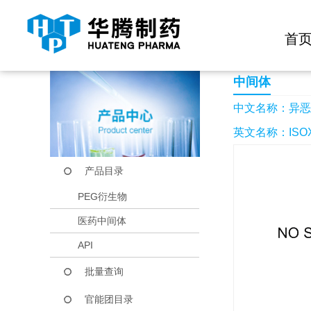
快捷导航栏 >>
化学试剂
生物试剂
PEG衍生物
当前位置：
首页
产品中心
产品目录
异恶唑-3- 甲基甲胺
首
中间体
中文名称：异恶唑
英文名称：ISOXA
产品目录
PEG衍生物
医药中间体
API
批量查询
官能团目录