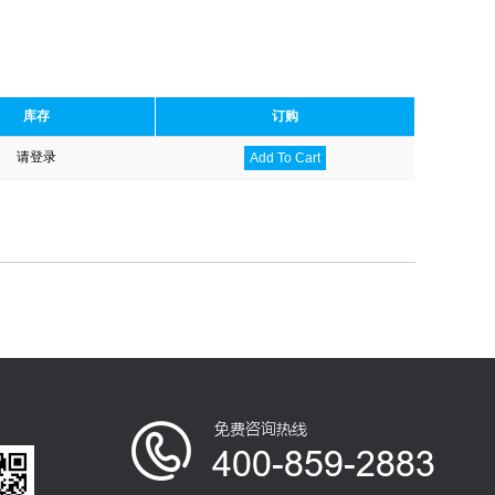
库存
订购
请登录
Add To Cart