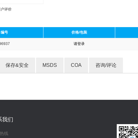
用户评价
编号
价格/包装
96937
请登录
收藏产品
保存&安全
MSDS
COA
咨询/评论
系我们
热线