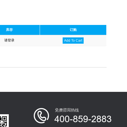
库存
订购
请登录
Add To Cart