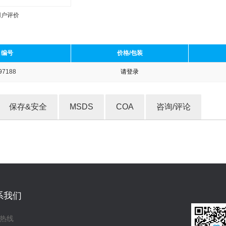
用户评价
编号
价格/包装
97188
请登录
收藏产品
保存&安全
MSDS
COA
咨询/评论
系我们
热线