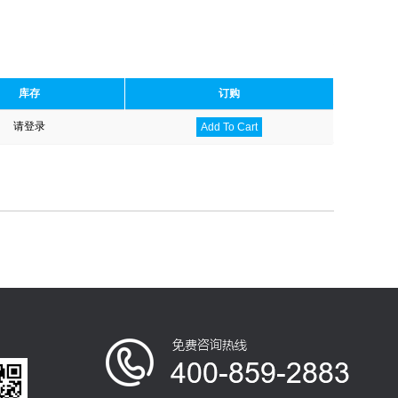
库存
订购
请登录
Add To Cart