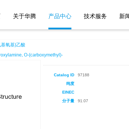
大批量询价
页
关于华腾
产品中心
技术服务
新
氨基氧基)乙酸
lamine, O-(carboxymethyl)-
Catalog ID
97188
纯度
EINEC
分子量
91.07