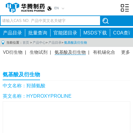
EN
Toggl
navig
产品目录
批量查询
官能团目录
MSDS下载
COA查询
当前位置：
首页
>
产品中心
>
产品目录
>
氨基酸及衍生物
VD衍生物
|
生物试剂
|
氨基酸及衍生物
|
有机锡化合
更多
物
|
有机硼化合物
|
有机磷化合物
|
有机氟化合物
|
中间体
|
其他产品
|
抗肿瘤药物中间体
|
抗病毒药物中
氨基酸及衍生物
间体
|
抗高血压药物中间体
|
抗糖尿病药物中间体
|
抗
感染药物中间体
|
肠胃药物中间体
|
镇痛麻醉药物中间
中文名称：羟脯氨酸
体
|
抗精神病药物中间体
|
抗炎药物中间体
|
精选原料
英文名称：HYDROXYPROLINE
药中间体
|
其他原料药中间体
|