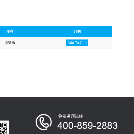
库存
订购
请登录
Add To Cart