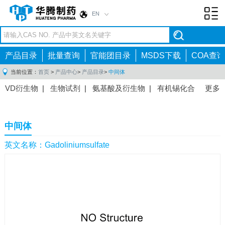
EN
Toggl
navig
产品目录
批量查询
官能团目录
MSDS下载
COA查询
当前位置：
首页
>
产品中心
>
产品目录
>
中间体
VD衍生物
|
生物试剂
|
氨基酸及衍生物
|
有机锡化合
更多
物
|
有机硼化合物
|
有机磷化合物
|
有机氟化合物
|
中间体
|
其他产品
|
抗肿瘤药物中间体
|
抗病毒药物中
中间体
间体
|
抗高血压药物中间体
|
抗糖尿病药物中间体
|
抗
感染药物中间体
|
肠胃药物中间体
|
镇痛麻醉药物中间
英文名称：Gadoliniumsulfate
体
|
抗精神病药物中间体
|
抗炎药物中间体
|
精选原料
药中间体
|
其他原料药中间体
|