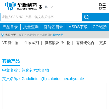
EN
Toggl
navig
产品目录
批量查询
官能团目录
MSDS下载
COA查询
当前位置：
首页
>
产品中心
>
产品目录
>
其他产品
VD衍生物
|
生物试剂
|
氨基酸及衍生物
|
有机锡化合
更多
物
|
有机硼化合物
|
有机磷化合物
|
有机氟化合物
|
中间体
|
其他产品
|
抗肿瘤药物中间体
|
抗病毒药物中
其他产品
间体
|
抗高血压药物中间体
|
抗糖尿病药物中间体
|
抗
感染药物中间体
|
肠胃药物中间体
|
镇痛麻醉药物中间
中文名称：氯化钆六水合物
体
|
抗精神病药物中间体
|
抗炎药物中间体
|
精选原料
英文名称：Gadolinium(Ⅲ) chloride hexahydrate
药中间体
|
其他原料药中间体
|