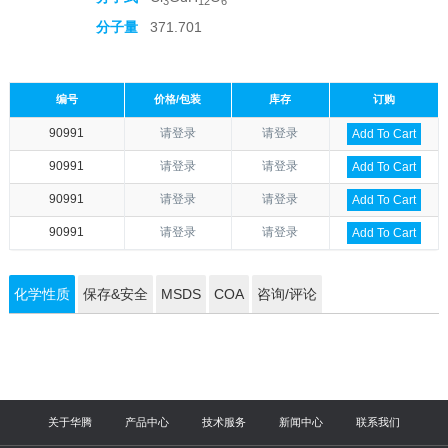
3
12
6
分子量
371.701
编号
价格/包装
库存
订购
90991
请登录
请登录
Add To Cart
90991
请登录
请登录
Add To Cart
90991
请登录
请登录
Add To Cart
90991
请登录
请登录
Add To Cart
化学性质
保存&安全
MSDS
COA
咨询/评论
关于华腾
产品中心
技术服务
新闻中心
联系我们