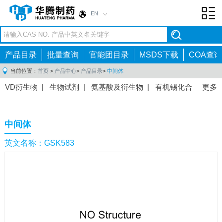
EN
Toggl
navig
产品目录
批量查询
官能团目录
MSDS下载
COA查询
当前位置：
首页
>
产品中心
>
产品目录
>
中间体
VD衍生物
|
生物试剂
|
氨基酸及衍生物
|
有机锡化合
更多
物
|
有机硼化合物
|
有机磷化合物
|
有机氟化合物
|
中间体
|
其他产品
|
抗肿瘤药物中间体
|
抗病毒药物中
中间体
间体
|
抗高血压药物中间体
|
抗糖尿病药物中间体
|
抗
感染药物中间体
|
肠胃药物中间体
|
镇痛麻醉药物中间
英文名称：GSK583
体
|
抗精神病药物中间体
|
抗炎药物中间体
|
精选原料
药中间体
|
其他原料药中间体
|