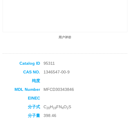
用户评价
Catalog ID
95311
CAS NO.
1346547-00-9
收藏产品
纯度
MDL Number
MFCD30343846
EINEC
分子式
C
H
FN
O
S
20
19
4
2
分子量
398.46