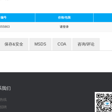
编号
价格/包装
055863
请登录
收藏产品
保存&安全
MSDS
COA
咨询/评论
系我们
热线
招聘