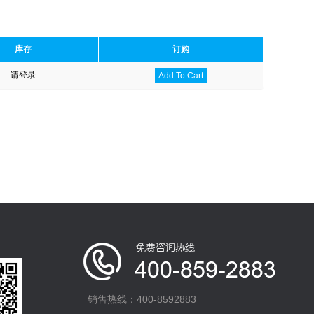
库存
订购
请登录
Add To Cart
销售热线：400-8592883