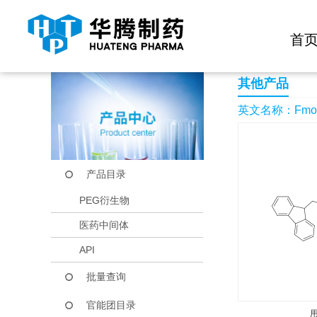
快捷导航栏 >>
化学试剂
生物试剂
PEG衍生物
当前位置：
首页
产品中心
产品目录
Fmoc-piperidine-4-c
首
其他产品
英文名称：Fmoc-pip
产品目录
PEG衍生物
医药中间体
API
批量查询
官能团目录