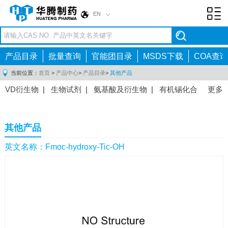
EN
Toggl
navig
产品目录
批量查询
官能团目录
MSDS下载
COA查询
当前位置：
首页
>
产品中心
>
产品目录
>
其他产品
VD衍生物
|
生物试剂
|
氨基酸及衍生物
|
有机锡化合
更多
物
|
有机硼化合物
|
有机磷化合物
|
有机氟化合物
|
中间体
|
其他产品
|
抗肿瘤药物中间体
|
抗病毒药物中
其他产品
间体
|
抗高血压药物中间体
|
抗糖尿病药物中间体
|
抗
感染药物中间体
|
肠胃药物中间体
|
镇痛麻醉药物中间
英文名称：Fmoc-hydroxy-Tic-OH
体
|
抗精神病药物中间体
|
抗炎药物中间体
|
精选原料
药中间体
|
其他原料药中间体
|