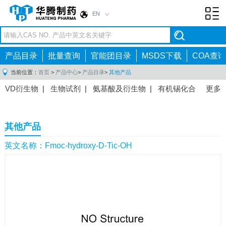
EN
Toggl
navig
产品目录
批量查询
官能团目录
MSDS下载
COA查询
当前位置：
首页
>
产品中心
>
产品目录
>
其他产品
VD衍生物
|
生物试剂
|
氨基酸及衍生物
|
有机锡化合
更多
物
|
有机硼化合物
|
有机磷化合物
|
有机氟化合物
|
中间体
|
其他产品
|
抗肿瘤药物中间体
|
抗病毒药物中
其他产品
间体
|
抗高血压药物中间体
|
抗糖尿病药物中间体
|
抗
感染药物中间体
|
肠胃药物中间体
|
镇痛麻醉药物中间
英文名称：Fmoc-hydroxy-D-Tic-OH
体
|
抗精神病药物中间体
|
抗炎药物中间体
|
精选原料
药中间体
|
其他原料药中间体
|