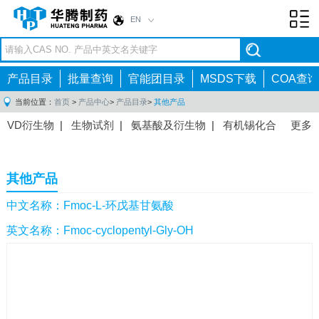
EN
Toggl
navig
产品目录
批量查询
官能团目录
MSDS下载
COA查询
当前位置：
首页
>
产品中心
>
产品目录
>
其他产品
VD衍生物
|
生物试剂
|
氨基酸及衍生物
|
有机锡化合
更多
物
|
有机硼化合物
|
有机磷化合物
|
有机氟化合物
|
中间体
|
其他产品
|
抗肿瘤药物中间体
|
抗病毒药物中
其他产品
间体
|
抗高血压药物中间体
|
抗糖尿病药物中间体
|
抗
感染药物中间体
|
肠胃药物中间体
|
镇痛麻醉药物中间
中文名称：Fmoc-L-环戊基甘氨酸
体
|
抗精神病药物中间体
|
抗炎药物中间体
|
精选原料
英文名称：Fmoc-cyclopentyl-Gly-OH
药中间体
|
其他原料药中间体
|