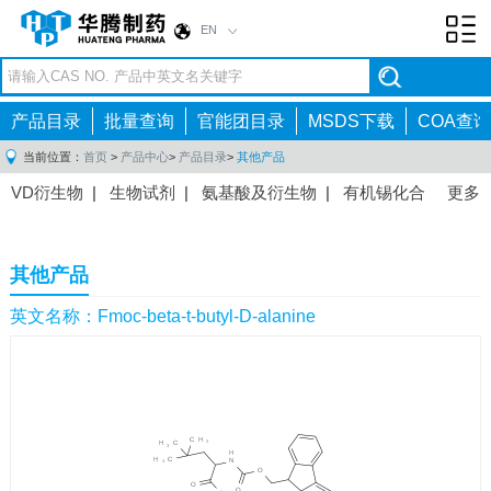
EN
Toggl
navig
产品目录
批量查询
官能团目录
MSDS下载
COA查询
当前位置：
首页
>
产品中心
>
产品目录
>
其他产品
VD衍生物
|
生物试剂
|
氨基酸及衍生物
|
有机锡化合
更多
物
|
有机硼化合物
|
有机磷化合物
|
有机氟化合物
|
中间体
|
其他产品
|
抗肿瘤药物中间体
|
抗病毒药物中
其他产品
间体
|
抗高血压药物中间体
|
抗糖尿病药物中间体
|
抗
感染药物中间体
|
肠胃药物中间体
|
镇痛麻醉药物中间
英文名称：Fmoc-beta-t-butyl-D-alanine
体
|
抗精神病药物中间体
|
抗炎药物中间体
|
精选原料
药中间体
|
其他原料药中间体
|